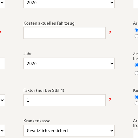
Kosten aktuelles Fahrzeug
Ar
?
?
Jahr
Ze
be
Faktor (nur bei Stkl 4)
Ki
?
Krankenkasse
Ar
Kr